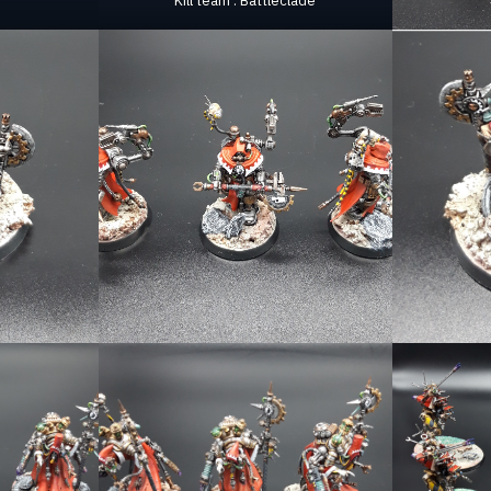
Kill team : Battleclade