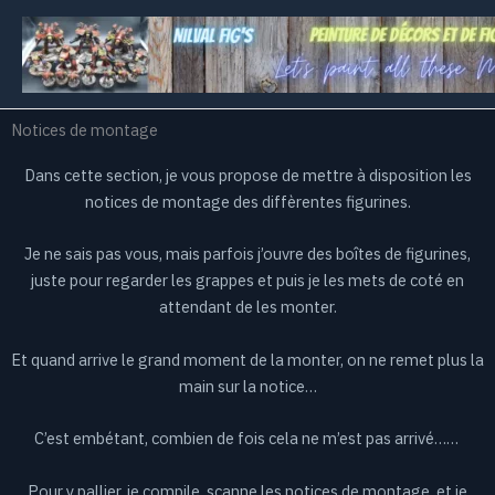
Aller
au
contenu
Notices de montage
Dans cette section, je vous propose de mettre à disposition les
notices de montage des diffèrentes figurines.
Je ne sais pas vous, mais parfois j’ouvre des boîtes de figurines,
juste pour regarder les grappes et puis je les mets de coté en
attendant de les monter.
Et quand arrive le grand moment de la monter, on ne remet plus la
main sur la notice…
C’est embétant, combien de fois cela ne m’est pas arrivé……
Pour y pallier, je compile, scanne les notices de montage et je